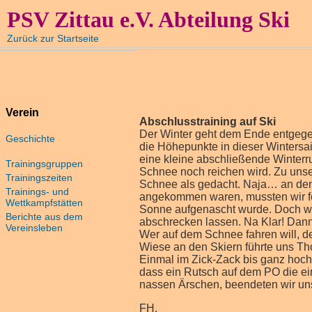
PSV Zittau e.V. Abteilung Ski
Zurück zur Startseite
Verein
Abschlusstraining auf Ski
Der Winter geht dem Ende entgegen
Geschichte
die Höhepunkte in dieser Wintersa
eine kleine abschließende Winterr
Trainingsgruppen
Schnee noch reichen wird. Zu unse
Trainingszeiten
Schnee als gedacht. Naja… an den
Trainings- und
angekommen waren, mussten wir fest
Wettkampfstätten
Sonne aufgenascht wurde. Doch wir
Berichte aus dem
abschrecken lassen. Na Klar! Dann
Vereinsleben
Wer auf dem Schnee fahren will, d
Wiese an den Skiern führte uns T
Einmal im Zick-Zack bis ganz hoch
dass ein Rutsch auf dem PO die ei
nassen Ärschen, beendeten wir unse
FH.