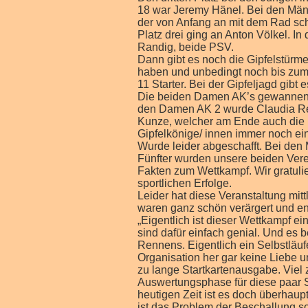
18 war Jeremy Hänel. Bei den Männ
der von Anfang an mit dem Rad sch
Platz drei ging an Anton Völkel. In
Randig, beide PSV.
Dann gibt es noch die Gipfelstürme
haben und unbedingt noch bis zum
11 Starter. Bei der Gipfeljagd gibt e
Die beiden Damen AK’s gewannen u
den Damen AK 2 wurde Claudia Rei
Kunze, welcher am Ende auch die kl
Gipfelkönige/ innen immer noch ein
Wurde leider abgeschafft. Bei den 
Fünfter wurden unsere beiden Vere
Fakten zum Wettkampf. Wir gratulie
sportlichen Erfolge.
Leider hat diese Veranstaltung mit
waren ganz schön verärgert und en
„Eigentlich ist dieser Wettkampf e
sind dafür einfach genial. Und es
Rennens. Eigentlich ein Selbstläuf
Organisation her gar keine Liebe 
zu lange Startkartenausgabe. Viel 
Auswertungsphase für diese paar St
heutigen Zeit ist es doch überhau
ist das Problem der Beschallung sof