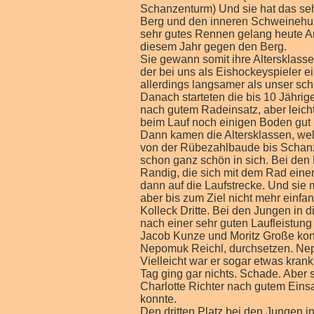
Schanzenturm) Und sie hat das seh
Berg und den inneren Schweinehund
sehr gutes Rennen gelang heute Ann
diesem Jahr gegen den Berg.
Sie gewann somit ihre Altersklass
der bei uns als Eishockeyspieler 
allerdings langsamer als unser sc
Danach starteten die bis 10 Jährig
nach gutem Radeinsatz, aber leich
beim Lauf noch einigen Boden gut
Dann kamen die Altersklassen, wel
von der Rübezahlbaude bis Schan
schon ganz schön in sich. Bei de
Randig, die sich mit dem Rad einen
dann auf die Laufstrecke. Und sie 
aber bis zum Ziel nicht mehr einf
Kolleck Dritte. Bei den Jungen in
nach einer sehr guten Laufleistung
Jacob Kunze und Moritz Große konn
Nepomuk Reichl, durchsetzen. Nep
Vielleicht war er sogar etwas kra
Tag ging gar nichts. Schade. Aber
Charlotte Richter nach gutem Ein
konnte.
Den dritten Platz bei den Jungen i