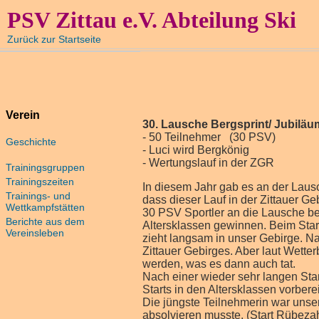
PSV Zittau e.V. Abteilung Ski
Zurück zur Startseite
Verein
30. Lausche Bergsprint/ Jubiläu
- 50 Teilnehmer (30 PSV)
Geschichte
- Luci wird Bergkönig
- Wertungslauf in der ZGR
Trainingsgruppen
Trainingszeiten
In diesem Jahr gab es an der Laus
Trainings- und
dass dieser Lauf in der Zittauer Geb
Wettkampfstätten
30 PSV Sportler an die Lausche be
Berichte aus dem
Altersklassen gewinnen. Beim Star
Vereinsleben
zieht langsam in unser Gebirge. N
Zittauer Gebirges. Aber laut Wette
werden, was es dann auch tat.
Nach einer wieder sehr langen St
Starts in den Altersklassen vorbere
Die jüngste Teilnehmerin war unser
absolvieren musste. (Start Rübeza