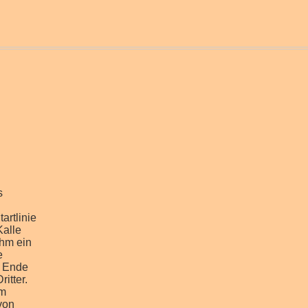
s
artlinie
Kalle
ihm ein
e
m Ende
itter.
km
von