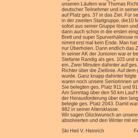
unseren Läufern war Thomas Richter,
deutscher Teilnehmer und in seine
auf Platz ges. 37 in das Ziel. Für 
in der zweiten Startgruppe, die10 
sofort aus seiner Gruppe lösen und 
dann auch schon in die ersten ein
Brett und super Spurverhältnisse 
nimmt erst mal kein Ende. Man hat 
nur Überholen. Dann endlich das Z
In seiner AK der Junioren war er b
Stefanie Randig als ges. 103 und sc
ein. Zwei Minuten dahinter auf ges. 
Richter über die Ziellinie. Auf dem
wurde. Ganz knapp dahinter folgte 
waren noch unsere Seniorinnen unt
Sie belegten ges. Platz 911 und 91
Am Sonntag über den 50 km Lauf hat
der Herausforderung über den lang
belegte ges. Platz 2043. Damit war
982 in seiner Altersklasse.
Wir sagen Glückwunsch an unsere L
absolvierten und den Winter mit 
Ski Heil V. Heinrich Feb