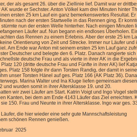
 der als gesamt 26. über die Ziellinie lief. Damit war er drittbe
r AK wurde er Sechster. Anton Völkel kam drei Minuten hinter 
seinen ersten 25 km Lauf ein ganz bemerkenswertes Resultat. Er 
Minuten nach der ersten Startwelle in das Rennen ging. Er konnt
stürmte nun der ersten Welle hinterher. Nach einigen Minuten li
gefangenen Läufer auf. Nun begann ein endloses Überholen. Ei
machten das Rennen zu einem Erlebnis. Aber der erste 25 km La
keine Orientierung von Zeit und Strecke. Immer nur Läufer und
iel. Am Ende war Anton mit seinem ersten 25 km Lauf ganz zufr
ester Deutscher und belegte den 6. Platz. Danach rangierte sich
hnellste deutsche Frau und als vierte in ihrer AK in die Ergebni
Platz 120 (dritte deutsche Frau und Fünfte in ihrer AK) lief Katj
 ges. Platz 158 folgte ihr dann Torsten Randig, der damit in sein
ihm unser Torsten Hänel auf ges. Platz 166 (AK Platz 36). Dan
erwegs. Marina Walter und Ina Kluge liefen gemeinsam diesen
2 und wurden somit in ihrer Altersklasse 19. und 20.
ten wir zwei Läufer am Start. Katrin Voigt und Ingo Vogel stell
en Kanten, bei dem am Ende 4143 Läufer das Ziel erreichten. K
 sie 150. Frau und Neunte in ihrer Altersklasse. Ingo war ges. 
äufer, die hier wieder eine sehr gute Mannschaftsleistung
einem schönen Rennen genießen.
ruar 2025