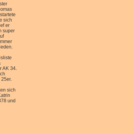
ster
Thomas
startete
e sich
ef er
n super
uf
 immer
ieden.
sliste
a
er AK 34.
ach
 25er.
ten sich
atrin
3378 und