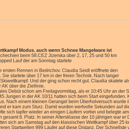
 Wettkampf Modus, auch wenn Schnee Mangelware ist
 Tschechien beim 58.CEZ Jizerska über 2, 17, 25 und 50 km
lopped Lauf der am Sonntag startete
e ersten Rennen in Bedrichov. Claudia Seidl eröffnete den
Sie startete über 17 km in der freien Technik. Nach langer
 Skiwettkampf. Und der ging schon recht gut. Claudia skatete al
 AK über die Ziellinie.
ales Debüt schon am Freitagvormittag, als er 10:45 Uhr an der St
5 Jungen in der AK 10/11 hatten sich beim Start eingefunden. 
e aus. Nach einem kleinen Gerangel beim Überholversuch wurde 
 und er kam zum Sturz. Damit wurden wertvolle Sekunden auf di
fte sich tapfer wieder an einigen Läufern vorbei und belegte a
gesamt 8. Platz. In seiner Altersklasse der 10 jährigen war er Dr
tten sich am Samstag auf den klassischen Wettkampf über 25 
eren Startwellen 999 Läufer auf diese Distanz. Der Schnellste 