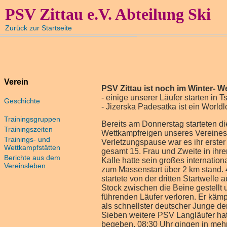
PSV Zittau e.V. Abteilung Ski
Zurück zur Startseite
Verein
PSV Zittau ist noch im Winter-
- einige unserer Läufer starten in
Geschichte
- Jizerska Padesatka ist ein World
Trainingsgruppen
Bereits am Donnerstag starteten di
Trainingszeiten
Wettkampfreigen unseres Vereines. 
Trainings- und
Verletzungspause war es ihr erster
Wettkampfstätten
gesamt 15. Frau und Zweite in ihrer
Berichte aus dem
Kalle hatte sein großes internation
Vereinsleben
zum Massenstart über 2 km stand. 4
startete von der dritten Startwell
Stock zwischen die Beine gestellt
führenden Läufer verloren. Er kämp
als schnellster deutscher Junge den 
Sieben weitere PSV Langläufer ha
begeben. 08:30 Uhr gingen in mehr