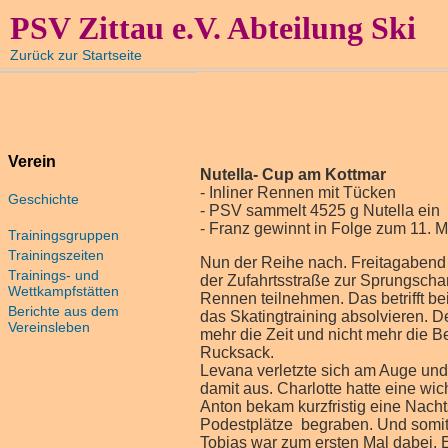
PSV Zittau e.V. Abteilung Ski
Zurück zur Startseite
Verein
Nutella- Cup am Kottmar
- Inliner Rennen mit Tücken
Geschichte
- PSV sammelt 4525 g Nutella ein
- Franz gewinnt in Folge zum 11. M
Trainingsgruppen
Trainingszeiten
Nun der Reihe nach. Freitagabend h
Trainings- und
der Zufahrtsstraße zur Sprungschan
Wettkampfstätten
Rennen teilnehmen. Das betrifft be
Berichte aus dem
das Skatingtraining absolvieren. D
Vereinsleben
mehr die Zeit und nicht mehr die 
Rucksack.
Levana verletzte sich am Auge und f
damit aus. Charlotte hatte eine wic
Anton bekam kurzfristig eine Nachts
Podestplätze begraben. Und somit
Tobias war zum ersten Mal dabei. 