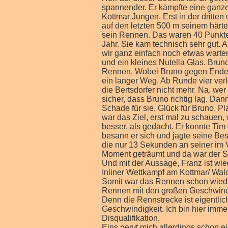
spannender. Er kämpfte eine ganze
Kottmar Jungen. Erst in der dritte
auf den letzten 500 m seinem hä
sein Rennen. Das waren 40 Punkte 
Jahr. Sie kam technisch sehr gut. 
wir ganz einfach noch etwas warte
und ein kleines Nutella Glas. Bruno
Rennen. Wobei Bruno gegen Ende s
ein langer Weg. Ab Runde vier verl
die Bertsdorfer nicht mehr. Na, we
sicher, dass Bruno richtig lag. Dan
Schade für sie, Glück für Bruno. Pl
war das Ziel, erst mal zu schauen,
besser, als gedacht. Er konnte Tim
besann er sich und jagte seine Best
die nur 13 Sekunden an seiner im 
Moment geträumt und da war der St
Und mit der Aussage, Franz ist wie
Inliner Wettkampf am Kottmar/ Wald
Somit war das Rennen schon wiede
Rennen mit den großen Geschwindigk
Denn die Rennstrecke ist eigentlic
Geschwindigkeit. Ich bin hier immer
Disqualifikation.
Eins nervt mich allerdings schon e