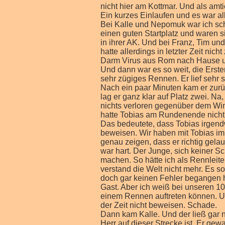
nicht hier am Kottmar. Und als amti
Ein kurzes Einlaufen und es war all
Bei Kalle und Nepomuk war ich sch
einen guten Startplatz und waren si
in ihrer AK. Und bei Franz, Tim un
hatte allerdings in letzter Zeit n
Darm Virus aus Rom nach Hause un
Und dann war es so weit, die Erste
sehr zügiges Rennen. Er lief sehr sc
Nach ein paar Minuten kam er zurüc
lag er ganz klar auf Platz zwei. N
nichts verloren gegenüber dem Win
hatte Tobias am Rundenende nicht 
Das bedeutete, dass Tobias irgend
beweisen. Wir haben mit Tobias i
genau zeigen, dass er richtig gelau
war hart. Der Junge, sich keiner S
machen. So hätte ich als Rennleite
verstand die Welt nicht mehr. Es so
doch gar keinen Fehler begangen ha
Gast. Aber ich weiß bei unseren 10
einem Rennen auftreten können. Und
der Zeit nicht beweisen. Schade.
Dann kam Kalle. Und der ließ gar n
Herr auf dieser Strecke ist. Er ge