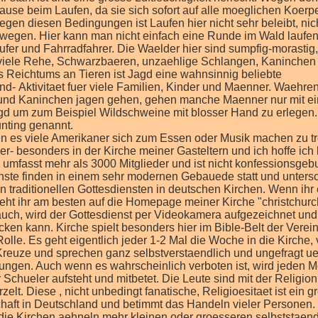
use beim Laufen, da sie sich sofort auf alle moeglichen Koerpe
gen diesen Bedingungen ist Laufen hier nicht sehr beleibt, nic
wegen. Hier kann man nicht einfach eine Runde im Wald laufe
ufer und Fahrradfahrer. Die Waelder hier sind sumpfig-morastig,
m viele Rehe, Schwarzbaeren, unzaehlige Schlangen, Kaninchen
s Reichtums an Tieren ist Jagd eine wahnsinnig beliebte
d- Aktivitaet fuer viele Familien, Kinder und Maenner. Waehre
 und Kaninchen jagen gehen, gehen manche Maenner nur mit e
d um zum Beispiel Wildschweine mit blosser Hand zu erlegen. 
nting genannt.
 auf der Weltkugel, dumm- doch im Alltag und in der Schule wird oft kein Wert auf solches Wissen oder selbststaendige Fortbildung gelegt. Viele waren erstaunt, dass wir in Deutschland schwarze und andersfarbige Leute haben und dass ich diese nicht zum ersten Mal in meinem Leben hier sehe. Oder dass Deutschland eine eigene Sprache und nicht Englisch als offizielle Sparche hat. Amerikaner sind nicht dumm, wie einige behaupten- sie sind damit aufgewachsen, dass sich vieles in ihrem Leben nur um eins dreht: und das ist Amerika und seine eigene Kultur. Meine Gastfamile und besonders mein Gastvater interessiern sich sehr fuer andere Laender und Politik und sind einige der wenigen Leute die hier Zeitung( online- das gedruckte Exemplar wird hier kaum gelesen) lesen und sich ueber andere Dinge als Football und Dinge auf Facebook interessiern. Ich liebe es, mich mit ihnen ueber diese Dinge zu unterhalten und bin froh, dass sie mir von ihren eigenen ueberzeugen und Ansichten ueber Dinge wie die Praesidentschaftskandidatur, die gemeinsame Vergangenheit von Deutschland und den Vereinigten Statten und Stereotype in den USA berichten und auch meine Meinung hoeren wollen. Sie sind sehr aufgeschlossen fuer Neues und lieben es Geschichten ueber und Dinge aus dem deutschen Alltag zu hoeren und zu sehen. Austauschschueler an amerikanischen Highschools und in amerikanischen Gastfamilien haben eine wichtige Funktion: sie vermitteln ein Stueck ihrer Kultur und geben den Amerikanern die Moeglichkeit ueber den Tellerrand hinauszuschauen und sich fuer neue Dinge zu interessieren. Ich bin froh diese Chance erhalten zu haben- zu lernen und gleichzeitig anderen etwas geben zu koennen. Ich habe hier bislang viele aufgeschlossene, freundliche und oft sehr direkte und trotzdem hoefliche Menschen erlebt. Hier im Sueden der USA haengen juengere Menschen wenn sie mit aelteren Menschen reden an jede Antwort ein Ma'am oder Sir und nehmen bei dem Gespraech immer ihre jeweilige Kopfbedeckung ab. In dem eienen Monat den ich bis jetzt hier verbringen durfte, habe ich die Herzlichkeit und Gastfreundschaft vieler Amerikaner kennen und schaetzten gelernt, den typischen Highschoolspirit an meiner kleinen, aber sehr feinen Highschool erlebt. Meine Highschool bietet im Vergleich zu anderen ameikanischen Highschools nicht viele Aktivitaeten an, ist aber in den vorhandenen Spitze. Es dreht sich dabei alles um Sport; vor allem Football, Basketball, Baseball und Softball( das ist die maedchenvariante von Baseball). Ich spiele Softball ud wir haben fast jeden Tag Training. Mein Tagesablauf sieht dann so aus; 6.00 Uhr aufstehen, 6.50 mit dem typiche gelben Schulbus zur Schule fahren und sich mit Freunden unterhalten, auf dem Schulhof bis zum Klingeln auf die Erlaubnis die Schule und den Klassenraum zu betreten warten. (das ist eine Sicherheitsvorkehrung gegen Amoklaeufer und Bombenleger). Dann kommt mein Lieblingsfach English IV mit der Collegeprofessorin Mrs. White- zurzeit lesen wir Frankenstein, dann American History- in diesem Fach arbeite ich die ganze Zeit ueber selbststaendig am computer und muss meinen Plan erfuellen, dann habe ich Teacher Cadet- das ist eine Stunde in der amerikanische Schueler auf dem Schulgelaende Lehreren und Schuelerm helfen koennen. Ich arbeite in der Bibliothek, sortiere Buecher, checke Buecher aus und ein, mache Regale sauber, erstelle neue Bibliotheksausweise und helfe Schuelern bei der Suche und Auswahl von Buechern. Ander Schueler arbeiten waehrenddessen in der Grundschule (elementary school - umfasst pre-key, kindergarten, grade 1-5)) meiner Schule ( Mangham Highschool), im Sekretariat oder in der Junior Highschool ( Grade 6-8). Nach dieser Stunde habe ich Algebra II- das meiste worueber wir in diesem Fach reden hatte ich allerdings schon in Klasse 6 oder 7, weshalb es sehr entspannt fuer mich ist und ich mich vollkommen auf die Sparche konzentrieren und meinen Mitschuelern helfen kann. In Chemistry II lernen wir das Periodensystem in Englsich auswendig und schreiben viele Tests. Die letzten Wochen waren sehr entspaannt, da die amerikanischen Mitschueler ersteinmal das metrische System, mit dem der Rest der Welt, ausser Amerka arbeitet, lernen mussten. Das war eine gute Moeglichkeit mehr ueber die amerikanischen Masseinheiten wie, pints und ounces, gallons und yards, feets und miles und Fahrenheit zu lernen. Dann habe ich eine 30 minutige Mittagspause in der ich fuer gewohnlich in die Cafeteria gehe und zusammen mit meinen Freunden das cafetria-Fastfood oder einen Salat, dan ich mir zu Hause gemacht habe esse und treffe mich danach mit den Sci-fi-club meiner Schule, in dem wir uber Fantasy und Science Fiction Romane und Filme diskutieren. Besonders zu Beginn meiner zeit in der Schule habe ich dort kaum etwas verstanden, da sie gewohnlich in ihren teilweise sehr hitzigen Debatten sehr schnell und umgangssprachlich redeten oder schrien. Im Anschluss daran findet Yearbook statt- in dieser Stunde planen und gestalten wir das Jahrbuch unsere Schule. Das ist ein grosse Sache hier: Wir lernen viel ueber Marketing und Gestaltung, muessen Werbung fuer das Jahrbuch in der Schule machen, Anzeigen im Jahrbuch an Firmen verkaufen, Fotos machen und diese am Computer bearbeiten, Feature-stories schreiben und Umfragen erstellen. Zu Beginn musste jedes Klassenmitglied eine Seite am Computer ueber sich selbst erstellen und dazu eine Featurestory, Ueberschrift, zweite Ueberschrift, verschiedene Bilder...etc. finden und alles schoen gestalten. Das wurde dann bewertet und wenn man gut war hat man viele Bereiche im Jahrbuch erhalten fuer die man Verantwortlich ist. Ich bin fuer den Homecoming Court und die gesamte 6. Klasse, inklusive Profilfotos und ausserschulische Aktivitaeten zustaendig. Es macht sehr viel Spass und ich habe das Gefuehl, dass ich hier wirklich etwas lernen kann, dass man auch im Berufsleben anwenden kann, besonders wenn man Journalist oder Werbebeauftragter fuer eine Firma werden moechte. Nach dieser Stunde habe ich Sport,