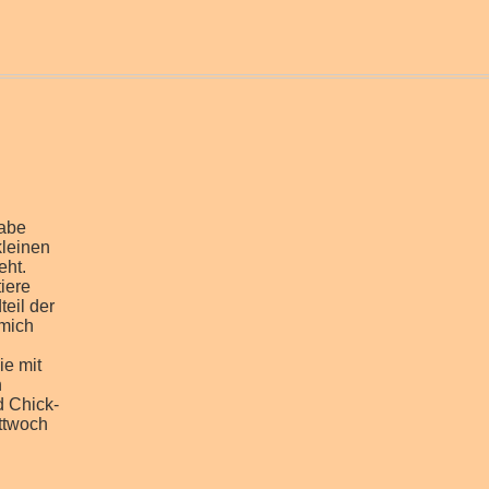
habe
kleinen
eht.
tiere
eil der
 mich
ie mit
n
d Chick-
ttwoch