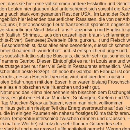
gen, dass sie hier eine vollkommen andere Esskultur und Geric
en Leuten hier glauben darf unterscheidet sich sowohl die Kue
erung auch stark vom gesamten Rest der USA. Im Land der Red
geblich hier lebenden baeuerlichen Rassisten, die von der Arbe
Cajuns ( hier ansaessige Leute franzoesich-spanisch-englisch
-verstaendlichen Misch-Masch aus Franzoesich und Englisch s
ch (catfish, Shrimps... aus den unzaehligen braun- schlammige
hita-River), Gemuese( Zwiebeln,Okra, gurken,...) und Fleisch w
Besonderheit ist, dass alles eine besondere, suesslich schm
s schmeckt natuerlich wunderbar- und ist entsprechend ungesund. 
 suesslich-fettig-salzige Buiscuits, die sehr sehr gut schmeck
f namens Gambo. Diesen Eintopf gibt es nur in Louisiana und w
eutzutage aber nur fuer viel Geld in Restaurants erhaeltlich. Me
scheinlich beste Rezept- ich liebe ihr Gambo. Im Februar ist da
skrebs, dessen Hinterteil verzehrt wird und fuer den Louisina
testen Erfahrungen mit dem Essen hier waren bislang Froschsch
e alles ein bisschen wie Huenchen und sehr gut.
ie Natur und das Klima hier aehneln ein bisschen dem Dschunge
-heiss, es gibt eine Flut an Muecken, Schlangen, Kaefern und V
n Tag Muecken-Spray auftragen, wenn man nicht vollkommen
m Haus geht ein riesiger Teil des Energieverbrauchs auf das Ko
die in einigen Raumen ein nahezu frostiges Klima fabrizieren.
ossen Temperaturunterschied zwischen drinnen und draussen. H
5 mal die Woche) ist trotz des sehr flachen Gelaendes sehr
r stark ist und eine grosse Luftfeuchtigkeit herrscht. Wegen den