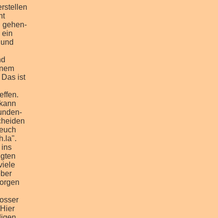
rstellen
ht
n gehen-
 ein
 und
nd
inem
Das ist
 wo wir gewoehnlich Gewichte heben oder rennen. Nach der Schule fahre ich mit dem geben Schulbus nach Hause und werde direkt vor meiner Haustuer abgesetzt. Dann treffe ich gewoehnlich Freunde, spiele und schwimmee mit meiner Schwester im Pool, gehe zu Gruppentreffen in die Kirche oder gehe eine Runde laufen. Abends spiele ich gewoehnlich Gitarre, meine Gastmutter spielt Klavier und singt ode ich mache Hausaufgaben. Manchmal gibt es davon reichlich, doch insgesamt habe ich sehr viel weniger Hausaufgaben als