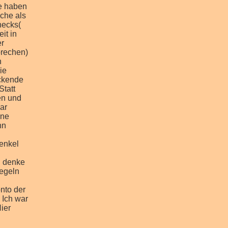
te haben
che als
necks(
it in
er
prechen)
n
ie
eckende
Statt
en und
ar
ine
nn
enkel
l denke
oegeln
nto der
 Ich war
ier