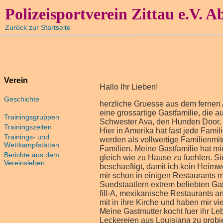
Polizeisportverein Zittau e.V. A
Zurück zur Startseite
Verein
Hallo Ihr Lieben!
Geschichte
herzliche Gruesse aus dem fernen A
eine grossartige Gastfamilie, die 
Trainingsgruppen
Schwester Ava, den Hunden Door,
Trainingszeiten
Hier in Amerika hat fast jede Famil
Trainings- und
werden als vollwertige Familienmi
Wettkampfstätten
Familien. Meine Gastfamilie hat mi
Berichte aus dem
gleich wie zu Hause zu fuehlen. S
Vereinsleben
beschaeftigt, damit ich kein Heimwe
mir schon in einigen Restaurants m
Suedstaatlern extrem beliebten Ga
fill-A, mexikanische Restaurants
mit in ihre Kirche und haben mir vie
Meine Gastmutter kocht fuer ihr Leb
Leckereien aus Louisiana zu probi