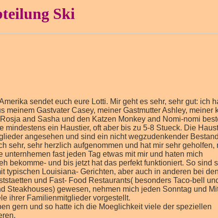
bteilung Ski
merika sendet euch eure Lotti. Mir geht es sehr, sehr gut: ich 
aus meinem Gastvater Casey, meiner Gastmutter Ashley, meiner 
 Rosja and Sasha und den Katzen Monkey and Nomi-nomi best
ie mindestens ein Haustier, oft aber bis zu 5-8 Stueck. Die Haus
tglieder angesehen und sind ein nicht wegzudenkender Bestandt
ch sehr, sehr herzlich aufgenommen und hat mir sehr geholfen,
ie unternhemen fast jeden Tag etwas mit mir und haten mich
h bekomme- und bis jetzt hat das perfekt funktioniert. So sind s
it typischen Louisiana- Gerichten, aber auch in anderen bei de
ststaetten und Fast- Food Restaurants( besonders Taco-bell un
 and Steakhouses) gewesen, nehmen mich jeden Sonntag und Mi
le ihrer Familienmitglieder vorgestellt.
en gern und so hatte ich die Moeglichkeit viele der speziellen
eren.