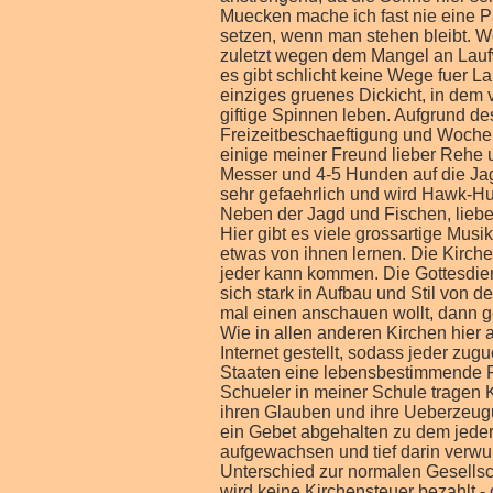
Muecken mache ich fast nie eine Pa
setzen, wenn man stehen bleibt. We
zuletzt wegen dem Mangel an Lauf
es gibt schlicht keine Wege fuer La
einziges gruenes Dickicht, in de
giftige Spinnen leben. Aufgrund de
Freizeitbeschaeftigung und Wochen
einige meiner Freund lieber Rehe
Messer und 4-5 Hunden auf die Jag
sehr gefaehrlich und wird Hawk-Hu
Neben der Jagd und Fischen, lieben es viele Amerikaner sich zum Essen oder Musik machen zu treffen. Hier gibt es viele grossartige Musiker- besonders in der Kirche meiner Gasteltern und ich hoffe ich kann etwas von ihnen lernen. Die Kirche umfasst mehr als 3000 Mitglieder und ist nicht konfessionsgebunden- jeder kann kommen. Die Gottesdienste finden in einem sehr modernen Gebauede statt und unterscheiden sich stark in Aufbau und Stil von den traditionellen Gottesdiensten in deutschen Kirchen. Wenn ihr euch mal einen anschauen wollt, dann geht ihr am besten auf die Homepage meiner Kirche "christchurch.la". Wie in allen anderen Kirchen hier auch, wird der Gottesdienst per Videokamera aufgezeichnet und ins Internet gestellt, sodass jeder zugucken kann. Kirche spielt besonders hier im Bible-Belt der Vereingten Staaten eine lebensbestimmende Rolle. Es geht eigentlich jeder 1-2 Mal die Woche in die Kirche, viele Schueler in meiner Schule tragen Kreuze und sprechen ganz selbstverstaendlich und ungefragt ueber ihren Glauben und ihre Ueberzeugungen. Auch wenn es wahrscheinlich verboten ist, wird jeden Morgen ein Gebet abgehalten zu dem jeder Schueler aufsteht und mitbetet. Die Leute sind mit der Religion aufgewachsen und tief darin verwurzelt. Diese , nicht unbedingt fanatische, Religioesitaet ist ein grosser Unterschied zur normalen Gesellschaft in Deutschland und betimmt das Handeln vieler Personen. Hier wird keine Kirchensteuer bezahlt - die Kirchen aehneln mehr kleinen oder groesseren selbststaendigen, unabhaengigen Unternehmen. Sehr verbreitete Konfessionen sind Baptisten und Pentecostals( Glaeubige Frauen tragen nichts anderes als Roecke und keine Hosen, schneiden nie ihr Haar und schmincken sich nicht- die Bedingungen variieren aber von Gemeinde zu Gemeinde). Im Sueden Louisianas sind hingegen katholische Kirchen stark in der Mehrhet, nichtzuletzt wegen dem starken spanisch-franzoesich-lateinamerikanischen Einfluss und Geschichte und den unzaehligen Einwanderen aus Mexico. Die Folge ist, dass Spanisch oft eine immense Rolle im alltaeglichen Leben der Amerikaner von heute speilt.. Wenn ueberhaupt eine Fremdsprache gelernt wird, dann ist es oft Spanisch. Meine Englischlehrerein ist zugleich Spanischlehrerein und eine sehr interessante, aeusserst intelligente Persoenlichkeit und sagt immer: "Wenn du 2 sprachen sprichst, bist du bilingual, sprichst du 3 Sprachen, bist du trilingual, sprichst du mehr Sprachen, bist du multilingual und sprichst du nur deine Muttersprache, bist du Amerikaner. "Tatsaechlich sprechen viele Amerikaner keine Fremdsprache oder haben nur sehr wenig in der Schule ueber Frmdsprachen gelernt. Sie bewundern es, dass viele Austauschschueler neben Englisch und ihrer Muttersprache oft noch Sprachen wie Franzoesisch oder Spanisch oder Russisch sprechen. Sie sind sehr interessiert und lernfreudig, oft auch ziemlich clever, aber in vielen Schulen legt man nicht viel Wert auf das "Horizont-Erweitern" der amerikanischen Schueler, indem diese Fremdsprachen lernen, aussenpolitischen Themen diskutieren und mehr ueber die Geschichre anderer Laender erfahren als nur ueber das eigene Land. Alle diese Punkte werden stark vernachlaessigt, und so erscheint ein Schueler der nicht weiss, wer der russische Praesident ist oder wo Russland oder Asien und Europa ueberhaupt liegen