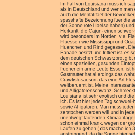
Im Fall von Louisiana muss ich sa
als in Deutschland und wenn man d
auch die Mentalitaet der Bevoelk
spasshafte Bezeichnung fuer die an
der Sonne rote Haelse haben) und 
Herkunft, die Cajun- einen schwer
wird besonders im Norden viel Fis
Fluessen wie Mississippi und Ouac
Huenchen und Rind gegessen. Die 
Panade besitzt und frittiert ist. e
dem deutschen Schwasrzbrot gibt es
einen speziellen, gesunden Eintop
frueher ein arme Leute Essen, ist h
Gastmutter hat allerdings das wahr
Crawfish-saeson- das eine Art Flus
weltberuemt ist. Meine interessan
und Alligatorenschwanz. Schmeckt
Louisiana ist sehr exotisch und d
ich. Es ist hier jeden Tag schwuel
sowie Alligatoren. Man muss jede
zerstochen werden will und in jede
unentwegt laufenden Klimaanlagen, 
schon einmal krank, wegen der gr
Laufen zu gehen ( das mache ich 3-
anstrengend, da die Sonne hier seh